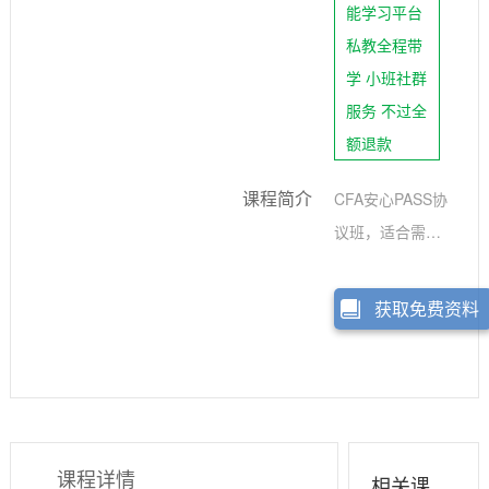
能学习平台
私教全程带
学 小班社群
服务 不过全
额退款
课程简介
CFA安心PASS协
议班，适合需要
多次私教服务并
且想要通过CFA考
获取免费资料
试的学员。产品
除了提供智播课
课程，还为学员
提供了每月两次
的私教服务。如
课程详情
相关课