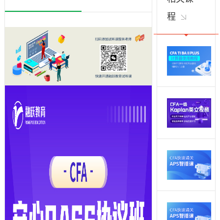
果学籍内考试没
程
有通过，承诺退
费，解决学员的
后顾之忧。