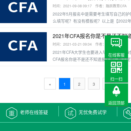
职工作经验E.无大专
时间：2021-09-08 09:17 作者：融跃教育CFA
2022年5月报名中是需要考生填写自己的护
么填写呢？有没有模板呢？以上是【2022
的知识，欢迎大家持续关注融跃教育CFA
（rongyuejiaoyu）在报名选择5月CFA
2021年CFA报名你是不是还不
首先是选择护照的
时间：2021-03-21 09:04 作者：融跃教育CFA
2021年CFA大学生也要进入毕业季了，那对
在线客服
CFA报名你是不是还不知道报名流程改了呢
意，2021年注册CFA考试需要两个步骤
市，如果看不到你所在城市的考点城市，请
扫一扫
点的可用性。CFA备
«
1
2
3
»
返回顶部
老师在线答疑
无忧免费试学