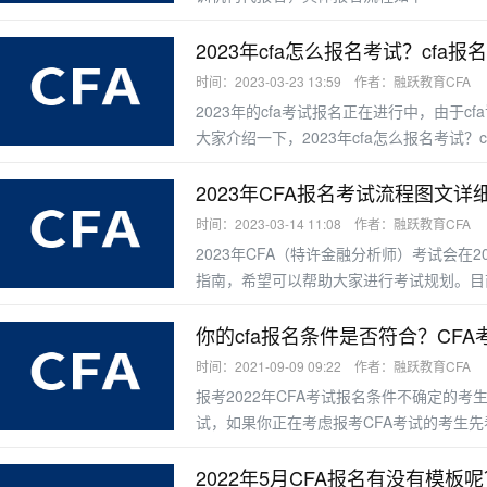
2023年cfa怎么报名考试？cfa
时间：2023-03-23 13:59 作者：融跃教育CFA
2023年的cfa考试报名正在进行中，由于
大家介绍一下，2023年cfa怎么报名考试？
2023年CFA报名考试流程图文详
时间：2023-03-14 11:08 作者：融跃教育CFA
2023年CFA（特许金融分析师）考试会在
指南，希望可以帮助大家进行考试规划。目前
段）和8月（早鸟价报名阶段）。2023年1
你的cfa报名条件是否符合？CF
时间：2021-09-09 09:22 作者：融跃教育CFA
报考2022年CFA考试报名条件不确定的考
试，如果你正在考虑报考CFA考试的考生先
科或以上学历者可直接报名参加考试B.报名
等项目毕业月份前11个月(含)以内C.3年
2022年5月CFA报名有没有模板