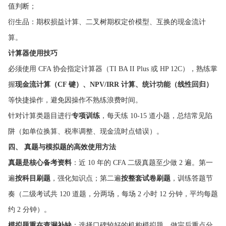
值判断；
衍生品：期权损益计算、二叉树期权定价模型、互换的现金流计
算。
计算器使用技巧
必须使用 CFA 协会指定计算器（TI BA II Plus 或 HP 12C），熟练掌
握
现金流计算（CF 键）、NPV/IRR 计算、统计功能（线性回归）
等快捷操作，避免因操作不熟练浪费时间。
针对计算类题目进行
专项训练
，每天练 10-15 道小题，总结常见陷
阱（如单位换算、税率调整、现金流时点错误）。
四、 真题与模拟题的高效使用方法
真题是核心备考资料
：近 10 年的 CFA 二级真题至少做 2 遍。第一
遍
按科目刷题
，强化知识点；第二遍
按整套试卷刷题
，训练答题节
奏（二级考试共 120 道题，分两场，每场 2 小时 12 分钟，平均每题
约 2 分钟）。
模拟题重在查漏补缺
：选择口碑较好的机构模拟题，做完后重点分