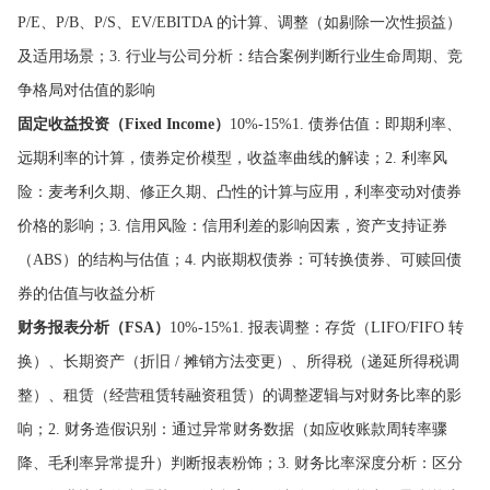
P/E、P/B、P/S、EV/EBITDA 的计算、调整（如剔除一次性损益）
及适用场景；3. 行业与公司分析：结合案例判断行业生命周期、竞
争格局对估值的影响
固定收益投资（Fixed Income）
10%-15%1. 债券估值：即期利率、
远期利率的计算，债券定价模型，收益率曲线的解读；2. 利率风
险：麦考利久期、修正久期、凸性的计算与应用，利率变动对债券
价格的影响；3. 信用风险：信用利差的影响因素，资产支持证券
（ABS）的结构与估值；4. 内嵌期权债券：可转换债券、可赎回债
券的估值与收益分析
财务报表分析（FSA）
10%-15%1. 报表调整：存货（LIFO/FIFO 转
换）、长期资产（折旧 / 摊销方法变更）、所得税（递延所得税调
整）、租赁（经营租赁转融资租赁）的调整逻辑与对财务比率的影
响；2. 财务造假识别：通过异常财务数据（如应收账款周转率骤
降、毛利率异常提升）判断报表粉饰；3. 财务比率深度分析：区分