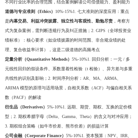
不同行业比率的合理范围，结合案例解读公司偿债能力、盈利能力
道德与专业准则（Ethics）
10%-15%1. 七大准则的深度应用：重点
是
内幕交易、利益冲突披露、独立性与客观性、勤勉尽责
，考察方
式为复杂案例，需判断违规行为及纠正措施；2. GIPS（全球投资业
绩标准）：核心要求（如业绩披露的时间范围、非合规业绩的处
理、复合收益率计算），这是二级道德的高频考点
定量分析（Quantitative Methods）
5%-10%1. 回归分析：一元 / 多
元线性回归的假设条件、系数显着性检验（t 检验）、异方差与多重
共线性的识别及影响；2. 时间序列分析：AR、MA、ARMA、
ARIMA 模型的原理与适用场景，自相关系数（ACF）与偏自相关系
数（PACF）的解读
衍生品（Derivatives）
5%-10%1. 远期、期货、期权、互换的定价模
型；2. 期权希腊字母（Delta、Gamma、Theta）的含义与对冲应用；
3. 期权组合策略（如牛市价差、熊市价差）的损益计算
公司金融（Corporate Finance）
5%-10%1. 资本预算：NPV、IRR、