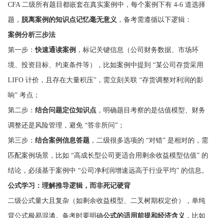
CFA 二级所有题目都嵌套在真实案例中，每个案例下有 4-6 道选择
题，
脱离案例的知识点记忆毫无意义
，备考需遵循以下逻辑：
案例分析三步法
第一步：
快速通读案例
，标记关键信息（公司财务数据、市场环
境、投资目标、约束条件等），比如案例中提到 “某公司存货采用
LIFO 计价，且存在大量积压”，需立刻关联 “存货调整对利润的影
响” 考点；
第二步：
结合问题定位知识点
，明确题目考察的是估值模型、财务
调整还是风险管理，避免 “答非所问”；
第三步：
结合案例信息答题
，二级很多选项的 “对错” 是相对的，需
匹配案例场景，比如 “高成长型公司更适合用剩余收益模型估值” 的
结论，必须基于案例中 “公司净利润增速远高于行业平均” 的信息。
公式学习：理解推导逻辑，而非死记硬背
二级公式量大且复杂（如剩余收益模型、二叉树期权定价），单纯
背公式极易混淆。备考时要明确
公式的适用前提和经济含义
，比如