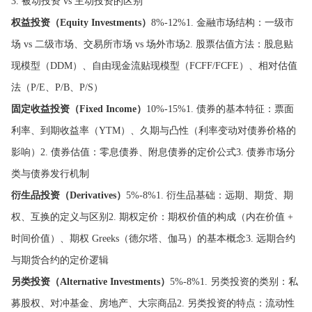
3. 被动投资 vs 主动投资的区别
权益投资（Equity Investments）
8%-12%1. 金融市场结构：一级市
场 vs 二级市场、交易所市场 vs 场外市场2. 股票估值方法：股息贴
现模型（DDM）、自由现金流贴现模型（FCFF/FCFE）、相对估值
法（P/E、P/B、P/S）
固定收益投资（Fixed Income）
10%-15%1. 债券的基本特征：票面
利率、到期收益率（YTM）、久期与凸性（利率变动对债券价格的
影响）2. 债券估值：零息债券、附息债券的定价公式3. 债券市场分
类与债券发行机制
衍生品投资（Derivatives）
5%-8%1. 衍生品基础：远期、期货、期
权、互换的定义与区别2. 期权定价：期权价值的构成（内在价值 +
时间价值）、期权 Greeks（德尔塔、伽马）的基本概念3. 远期合约
与期货合约的定价逻辑
另类投资（Alternative Investments）
5%-8%1. 另类投资的类别：私
募股权、对冲基金、房地产、大宗商品2. 另类投资的特点：流动性