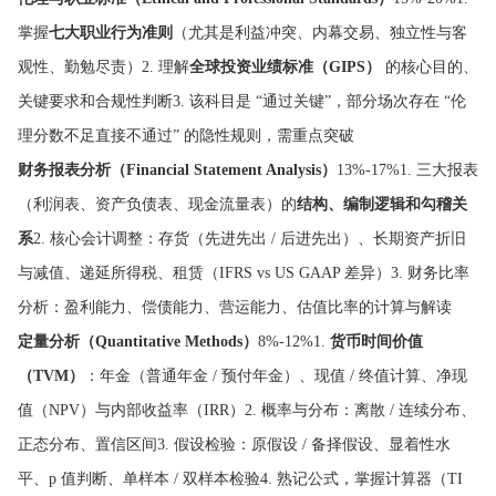
掌握
七大职业行为准则
（尤其是利益冲突、内幕交易、独立性与客
观性、勤勉尽责）2. 理解
全球投资业绩标准（GIPS）
的核心目的、
关键要求和合规性判断3. 该科目是 “通过关键”，部分场次存在 “伦
理分数不足直接不通过” 的隐性规则，需重点突破
财务报表分析（Financial Statement Analysis）
13%-17%1. 三大报表
（利润表、资产负债表、现金流量表）的
结构、编制逻辑和勾稽关
系
2. 核心会计调整：存货（先进先出 / 后进先出）、长期资产折旧
与减值、递延所得税、租赁（IFRS vs US GAAP 差异）3. 财务比率
分析：盈利能力、偿债能力、营运能力、估值比率的计算与解读
定量分析（Quantitative Methods）
8%-12%1.
货币时间价值
（TVM）
：年金（普通年金 / 预付年金）、现值 / 终值计算、净现
值（NPV）与内部收益率（IRR）2. 概率与分布：离散 / 连续分布、
正态分布、置信区间3. 假设检验：原假设 / 备择假设、显着性水
平、p 值判断、单样本 / 双样本检验4. 熟记公式，掌握计算器（TI