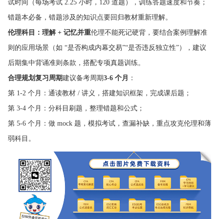
试时间（每场考试 2.25 小时，120 道题），训练答题速度和节奏；
错题本必备，错题涉及的知识点要回归教材重新理解。
伦理科目：理解 + 记忆并重
伦理不能死记硬背，要结合案例理解准
则的应用场景（如 “是否构成内幕交易”“是否违反独立性”），建议
后期集中背诵准则条款，搭配专项真题训练。
合理规划复习周期
建议备考周期
3-6 个月
：
第 1-2 个月：通读教材 / 讲义，搭建知识框架，完成课后题；
第 3-4 个月：分科目刷题，整理错题和公式；
第 5-6 个月：做 mock 题，模拟考试，查漏补缺，重点攻克伦理和薄
弱科目。