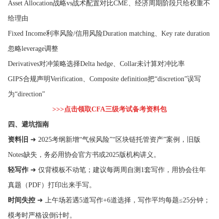
Asset Allocation战略vs战术配置对比CME、经济周期阶段只给权重不
给理由
Fixed Income利率风险/信用风险Duration matching、Key rate duration
忽略leverage调整
Derivatives对冲策略选择Delta hedge、Collar未计算对冲比率
GIPS合规声明Verification、Composite definition把“discretion”误写
为“direction”
>>>点击领取CFA三级考试备考资料包
四、避坑指南
资料旧
➜ 2025考纲新增“气候风险”“区块链托管资产”案例，旧版
Notes缺失，务必用协会官方书或2025版机构讲义。
轻写作
➜ 仅背模板不动笔；建议每两周自测1套写作，用协会往年
真题（PDF）打印出来手写。
时间失控
➜ 上午场若遇5道写作+6道选择，写作平均每题≤25分钟；
模考时严格设倒计时。