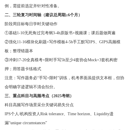
例，需提前选定并针对性准备。
二、三轮复习时间轴（建议总周期≥6个月）
阶段周目标每日学时关键动作
①基础1-10无死角过完考纲3-4h原版书+视频课；课后题做两遍
②强化11-16模块化刷题+写作模板4-5h手工默写IPS、GIPS高频模
板；整理错题本
③冲刺17-20全真模考+限时手写5h至少4套协会Mock+3套机构密
押；用答题卡练格式
注意：写作题务必“手写+限时”训练，机考界面虽提供文本框，但协
会明确字迹逻辑不清会扣分。
三、重点科目与高频考点（2025考纲）
科目高频写作场景采分关键词易失分点
IPS个人/机构投资人Risk tolerance、Time horizon、Liquidity遗
漏“unique circumstances”